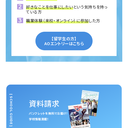
好きなことを仕事にしたい
という気持ちを持っ
ている方
職業体験（来校・オンライン）に参加
した方
【留学生の方】
AOエントリーはこちら
[ SCHOOL GUIDE ]
資料請求
パンフレットを無料でお届け！
学校情報満載！