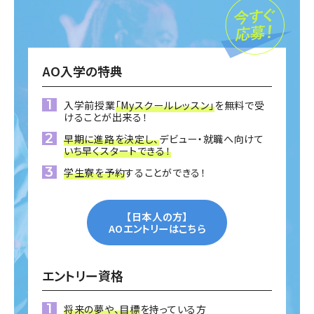
AO入学の特典
入学前授業
「Myスクールレッスン」
を無料で受
けることが出来る！
早期に進路を決定し、
デビュー・就職へ向けて
いち早くスタートできる！
学生寮を予約
することができる！
【日本人の方】
AOエントリーはこちら
エントリー資格
将来の夢や、目標
を持っている方