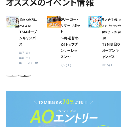
オススメのイベント情報
Dリーガー・
初めての方に
ランチ付きレッ
サマーサミッ
オススメ!
スン！好きな分
TSMオープ
ト
野をじっくり学
ンキャンパ
〜毎週替わ
ぶ！
ス
る！トップダ
TSM夏祭り
ンサーレッ
オープンキ
8/7(金)
スン〜
ャンパス！
8/8(土)
8/11(火)
…他
8/8(土)
8/15(土)