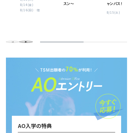
スン〜
ャンパス！
8/14(金)
8/16(日)
…他
8/15(土)
AO入学の特典