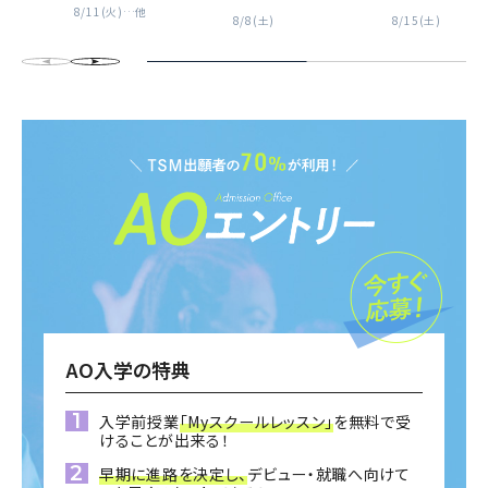
8/11(火)
…他
8/8(土)
8/15(土)
AO入学の特典
入学前授業
「Myスクールレッスン」
を無料で受
けることが出来る！
早期に進路を決定し、
デビュー・就職へ向けて