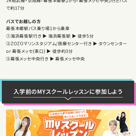
JR総武線・京成線『幕張本郷駅』から『幕張メッセ中央』行きバス
で約17分
バスでお越しの方
幕張本郷駅バス乗り場1から乗車
①海浜幕張駅行き ▶︎ 海浜幕張駅 ▶︎ 徒歩5分
②ZOZOマリンスタジアム/医療センター⾏き ▶︎ タウンセンター
or 幕張メッセ(東口) ▶︎ 徒歩約3分
③幕張メッセ中央行き ▶︎ 幕張メッセ中央
入学前のMYスクールレッスンに参加しよう