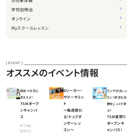
お仕事体験
学校説明会
オンライン
Myスクールレッスン
[ EVENT ]
オススメのイベント情報
Dリーガー・
初めての方に
ランチ付きレッ
サマーサミッ
オススメ!
スン！好きな分
TSMオープ
ト
野をじっくり学
ンキャンパ
〜毎週替わ
ぶ！
ス
る！トップダ
TSM夏祭り
ンサーレッ
オープンキ
8/7(金)
スン〜
ャンパス！
8/8(土)