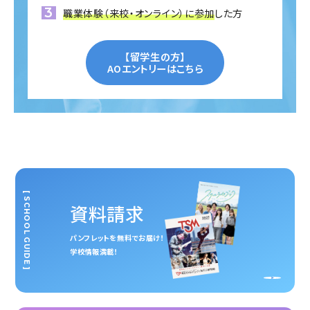
職業体験（来校・オンライン）に参加
した方
【留学生の方】
AOエントリーはこちら
[ SCHOOL GUIDE ]
資料請求
パンフレットを無料でお届け！
学校情報満載！