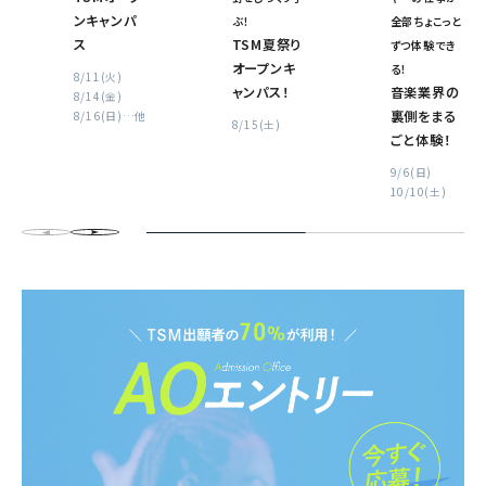
ンキャンパ
ぶ！
全部ちょこっと
ス
TSM夏祭り
ずつ体験でき
オープンキ
る！
8/11(火)
ャンパス！
音楽業界の
8/14(金)
裏側をまる
8/16(日)
…他
8/15(土)
ごと体験！
9/6(日)
10/10(土)