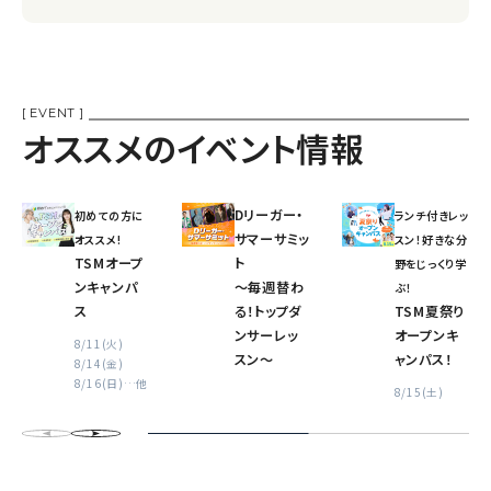
[ EVENT ]
オススメのイベント情報
Dリーガー・
初めての方に
ランチ付きレッ
サマーサミッ
オススメ!
スン！好きな分
TSMオープ
ト
野をじっくり学
ンキャンパ
〜毎週替わ
ぶ！
ス
る！トップダ
TSM夏祭り
ンサーレッ
オープンキ
8/11(火)
スン〜
ャンパス！
8/14(金)
8/16(日)
…他
8/15(土)