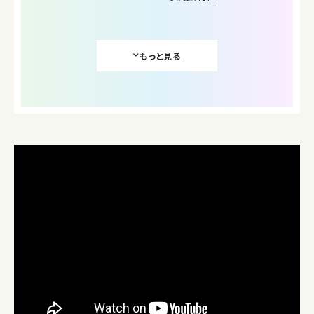
もっと見る
プロフィール
1999年11月12日生まれ。A型。神奈川県横浜市出身。
韓国で有名なダンススタジオの「1MILLION DANCE
STUDIO」の専属振付師で、主にコレオグラフィー制作。
13歳からダンスを習い始め、高校卒業後、本格的にダン
サーとして活動した。
2019年にアメリカで有名なダンスクルー「KINJAZ」の
中国ダンススタジオで、ダンスインストラクターとして活
動。その後、2020年に「1MILLION DANCE STUDIO」
の専属振付師として契約し、K-POPダンス業界で活躍
している。
2018年にNCT TEN「COCO CHANEL」の振付動画に
出演し、話題を呼んだ。