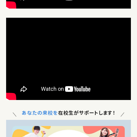
また2020年にK/DA「MORE」の振付にも参加。
2021年からITZY「WANNABE」を始め、EXO
BAEKHYUN 「Addicted」、 SHINee 「Heart
Attack」、 THE BOYZ 「MAVERICK」など、有名なK-
POPアーティストの振付に参加しながら、K-POP振付
師として存在感を見せた。
更にNetflixオリジナルドラマ「スウィート・ホーム」のメ
インテーマ曲の振付動画、韓国文化体育観光部のコロ
ナキャンペーン動画に参加するなど、多岐にわたって活
躍。
2022年にMnetの人気番組「STREET MAN
FIGHTER」(ストリートマンファイター)に出演し話題を
集め、ダンサーとして実力が認められ、視聴者の関心を
あなたの来校を
在校生がサポートします！
惹きつけた。
[ SNS ]