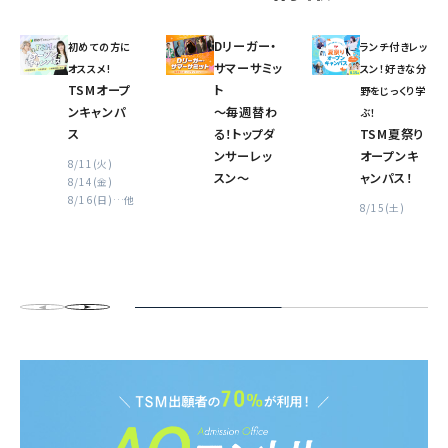
Dリーガー・
初めての方に
ランチ付きレッ
サマーサミッ
オススメ!
スン！好きな分
TSMオープ
ト
野をじっくり学
ンキャンパ
〜毎週替わ
ぶ！
ス
る！トップダ
TSM夏祭り
ンサーレッ
オープンキ
8/11(火)
スン〜
ャンパス！
8/14(金)
8/16(日)
…他
8/15(土)