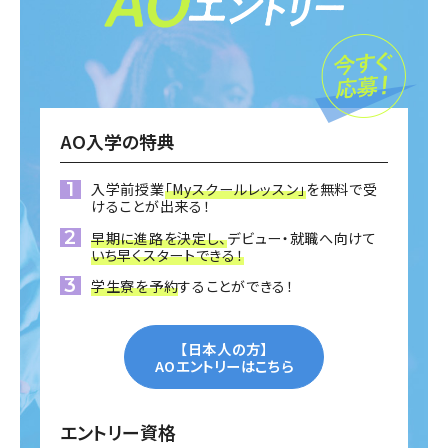
AO入学の特典
入学前授業
「Myスクールレッスン」
を無料で受
けることが出来る！
早期に進路を決定し、
デビュー・就職へ向けて
いち早くスタートできる！
学生寮を予約
することができる！
【日本人の方】
AOエントリーはこちら
エントリー資格