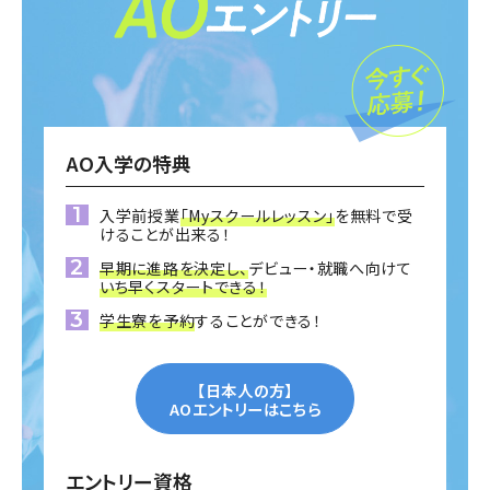
AO入学の特典
入学前授業
「Myスクールレッスン」
を無料で受
けることが出来る！
早期に進路を決定し、
デビュー・就職へ向けて
いち早くスタートできる！
学生寮を予約
することができる！
【日本人の方】
AOエントリーはこちら
エントリー資格