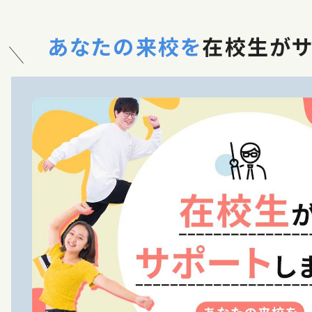
・Nissy 「When Your Were Mine」ダンサー出演
・Da-iCE 「pionner」ダミー
あなたの来校を
在校生がサ
・手越祐也「Flash Back」ダミー
-振付-
・Da-iCE 「TAKE IT BACK」振付
・DXTEEN「Handle」振付
・DXTEEN ワンマンダンスブレイク振付
・劇団『ドラマティカ』ACT4 魔女とお菓子の家 振付
・Def Class 「Take Over」振付
・JAM HEADS「Runway」振付
・JAM HEADS「雷電」振付
-レギュラークラス-
・宮下パーク「Next in Dance」
・en dance studio YOKOHAMA