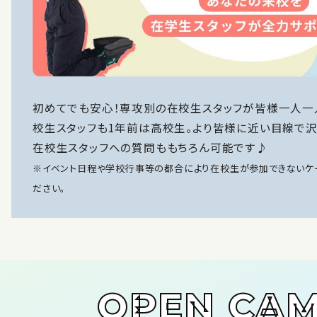
・Major dance studio Meguro
[ SNS ]
Instagram
初めてでも安心！専攻別の在校生スタッフが皆様一人一
校生スタッフも1年前は高校生。より皆様に近い目線で沢
在校生スタッフへの質問ももちろん可能です♪
※イベント日程や学校行事等の都合により在校生が参加できないケー
ださい。
OPEN CA