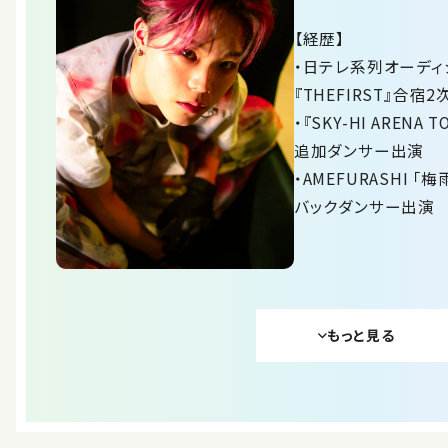
【経歴】
・日テレ系列オーディ
『THEFIRST』合
・『SKY-HI ARENA T
追加ダンサー出演
・AMEFURASHI 「梅
バックダンサー出演
もっと見る
その他経歴
-MV出演、ダミー-
・SKY-HI 「Sexual Healing」ダンサー出演