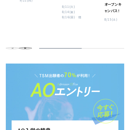
9/21(月)
オープンキ
8/11(火)
ャンパス！
8/14(金)
8/16(日)
…他
8/15(土)