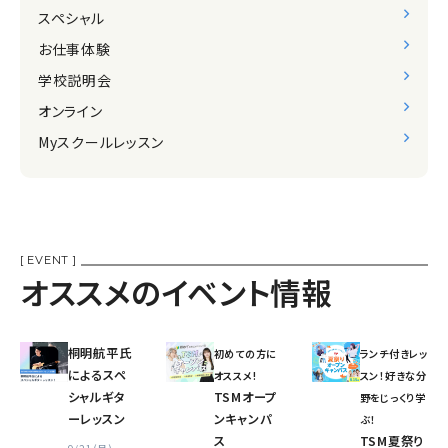
スペシャル
お仕事体験
学校説明会
オンライン
Myスクールレッスン
[ EVENT ]
オススメのイベント情報
桐明航平氏
初めての方に
ランチ付きレッ
によるスペ
オススメ!
スン！好きな分
シャルギタ
TSMオープ
野をじっくり学
ーレッスン
ンキャンパ
ぶ！
ス
TSM夏祭り