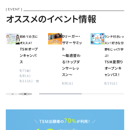
[ EVENT ]
オススメのイベント情報
Dリーガー・
初めての方に
ランチ付きレッ
サマーサミッ
オススメ!
スン！好きな分
TSMオープ
ト
野をじっくり学
ンキャンパ
〜毎週替わ
ぶ！
ス
る！トップダ
TSM夏祭り
ンサーレッ
オープンキ
8/7(金)
スン〜
ャンパス！
8/8(土)
8/11(火)
…他
8/8(土)
8/15(土)