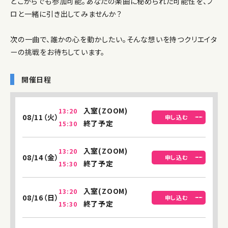
どこからでも参加可能。あなたの楽曲に秘められた可能性を、プ
ロと一緒に引き出してみませんか？
次の一曲で、誰かの心を動かしたい。そんな想いを持つクリエイタ
ーの挑戦をお待ちしています。
開催日程
入室(ZOOM)
13:20
08/11（火）
申し込む
終了予定
15:30
入室(ZOOM)
13:20
08/14（金）
申し込む
終了予定
15:30
入室(ZOOM)
13:20
08/16（日）
申し込む
終了予定
15:30