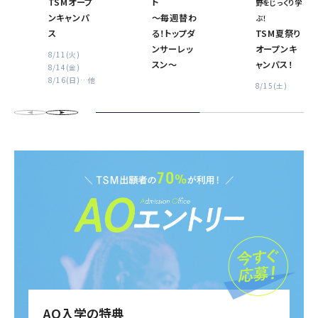
TSMオープ
ト
野をじっくり学
ンキャンパ
〜毎週替わ
ぶ！
ス
る！トップダ
TSM夏祭り
ンサーレッ
オープンキ
8/11(火)
スン〜
ャンパス！
8/14(金)
8/16(日)
…他
8/15(土)
AO入学の特典