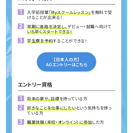
入学前授業
「Myスクールレッスン」
を無料で受
けることが出来る！
早期に進路を決定し、
デビュー・就職へ向けて
いち早くスタートできる！
学生寮を予約
することができる！
【日本人の方】
AOエントリーはこちら
エントリー資格
将来の夢や、目標
を持っている方
好きなことを仕事にしたい
という気持ちを持っ
ている方
職業体験（来校・オンライン）に参加
した方