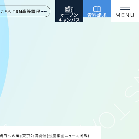
TSM高等課程
はこちら
オープン
資料請求
MENU
キャンパス
『明日への扉』東京公演開催(滋慶学園ニュース掲載)