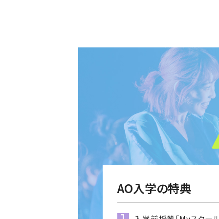
AO入学の特典
入学前授業
「Myスクー