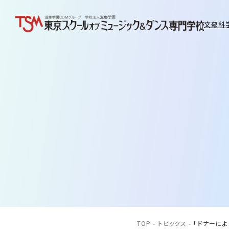
文部科
TOP
-
トピックス
-
「ドナーに