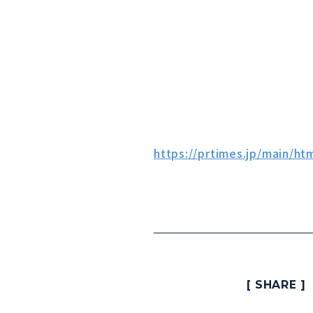
https://prtimes.jp/main/h
[ SHARE ]