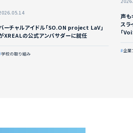
2026
2026.05.14
声も
スラ
バーチャルアイドル「SO.ON project LaV」
「Vo
がXREALの公式アンバサダーに就任
企業
学校の取り組み