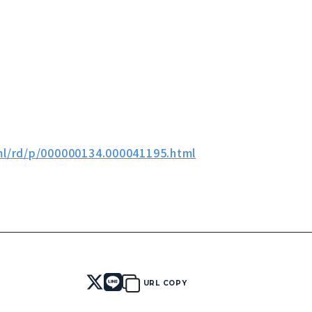
tml/rd/p/000000134.000041195.html
URL COPY