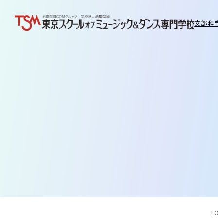
文部科
T