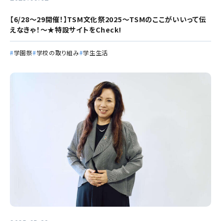
【6/28～29開催！】TSM文化祭2025～TSMのここがいいって伝
えなきゃ！～★特設サイトをCheck!
学園祭
学校の取り組み
学生生活