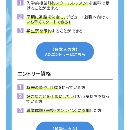
入学前授業
「Myスクールレッスン」
を無料で受
けることが出来る！
早期に進路を決定し、
デビュー・就職へ向けて
いち早くスタートできる！
学生寮を予約
することができる！
【日本人の方】
AOエントリーはこちら
エントリー資格
将来の夢や、目標
を持っている方
好きなことを仕事にしたい
という気持ちを持っ
ている方
職業体験（来校・オンライン）に参加
した方
【留学生の方】