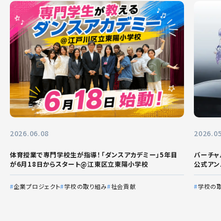
2026.06.08
2026.0
体育授業で専門学校生が指導！「ダンスアカデミー」5年目
バーチャル
が6月18日からスタート@江東区立東陽小学校
公式アン
企業プロジェクト
学校の取り組み
社会貢献
学校の