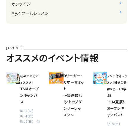
オンライン
Myスクールレッスン
[ EVENT ]
オススメのイベント情報
Dリーガー・
初めての方に
ランチ付きレッ
サマーサミッ
オススメ!
スン！好きな分
TSMオープ
ト
野をじっくり学
ンキャンパ
〜毎週替わ
ぶ！
ス
る！トップダ
TSM夏祭り
ンサーレッ
オープンキ
8/11(火)
スン〜
ャンパス！
8/14(金)
8/16(日)
…他
8/15(土)