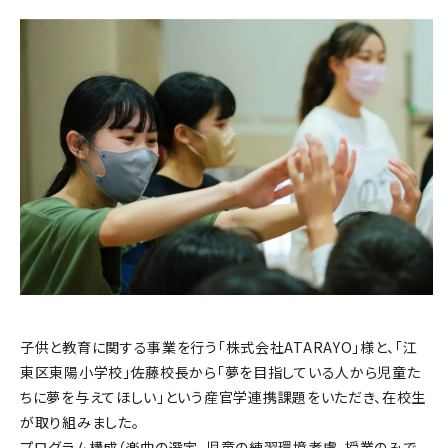
⼦供と教育に関する事業を⾏う「株式会社ATARAYO」様と、「江
東区東陽⼩学校」佐藤校⻑から「夢を⽬指している⼈から児童た
ちに夢を与えてほしい」という産官学連携課題をいただき、在校生
が取り組みました。
プログラム構成（楽曲の選定、児童の練習環境考慮、授業のみで