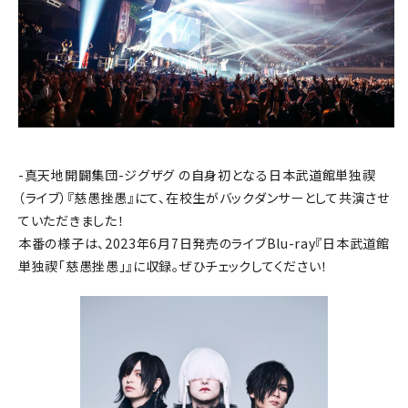
-真天地開闢集団-ジグザグ の自身初となる日本武道館単独禊
（ライブ）『慈愚挫愚』にて、在校生がバックダンサーとして共演させ
ていただきました！
本番の様子は、2023年6月7日発売のライブBlu-ray『日本武道館
単独禊「慈愚挫愚」』に収録。ぜひチェックしてください！